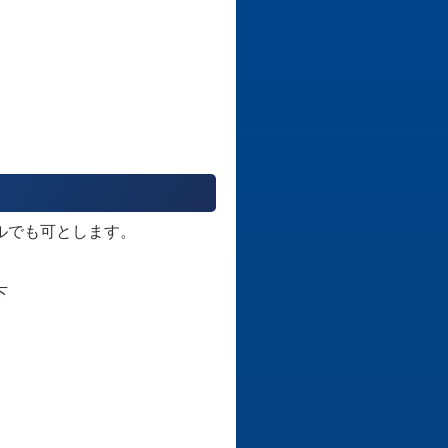
ルでも可とします。
下
。