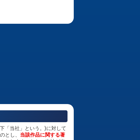
下「当社」という。)に対して
のとし、
当該作品に関する著