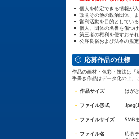
個人を特定できる情報が入
政党その他の政治団体、ま
営利活動を目的としている
個人、団体の名誉を傷つけ
第三者の権利を侵すおそれ
公序良俗および法令の規定
応募作品の仕様
作品の画材・色彩・技法は「
手書き作品はデータ化の上、
作品サイズ
はがき
ファイル形式
Jpeg
ファイルサイズ
5MB
ファイル名
応募