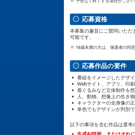
予告なく終了する場合がござい
応募資格
本募集の趣旨にご賛同いただ
可能です。
18歳未満の方は、保護者の同
応募作品の要件
番組をイメージしたデザイ
Webサイト、アプリ、印
着ぐるみなど立体制作を想
人、動物、想像上の生き物
キャラクターの全身像の正
単色でもデザインが判別で
以下の事項を含む作品は選考
生成AI技術、またはそれ