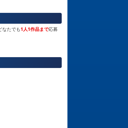
どなたでも
1人1作品まで
応募