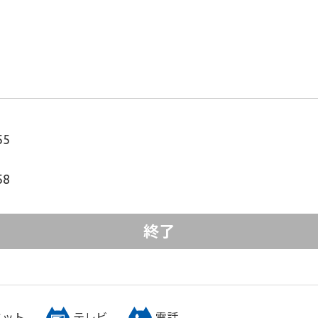
ス
55
58
終了
ネット
テレビ
電話