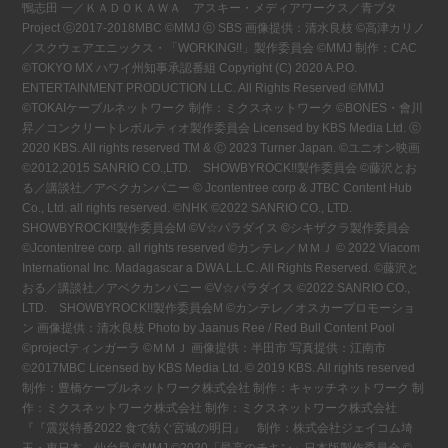
鴨志田 一／ＫＡＤＯＫＡＷＡ アスキー・メディアワークス／青ブタ
Project ⓒ2017-2018MBC ©MMJ ⓒ SBS 画像提供：清水良枝 ©高津カリノ
／スクウェアエニックス・「WORKING!!」製作委員会 ©MMJ 制作：CAC
©TOKYO MX ハワイ州知事承認番組 Copyright (C) 2020 A.P.O.
ENTERTAINMENT PRODUCTION LLC. All Rights Reserved ©MMJ
©TOKAIケーブルネットワーク 制作：ミクスネットワーク ©BONES・會川
昇／コンクリートレボルティオ製作委員会 Licensed by KBS Media Ltd. ⓒ
2020 KBS. All rights reserved TM & Ⓒ 2023 Turner Japan. ©ユニオン映画
©2012,2015 SANRIO CO.,LTD. SHOWBYROCK!!製作委員会 ©藤沢とお
る／講談社／アベクカンパニー © Jcontentree corp & JTBC Content Hub
Co., Ltd. all rights reserved. ©NHK ©2022 SANRIO CO., LTD.
SHOWBYROCK!!製作委員会M ©V☆パラダイス ©シキザクラ製作委員会
©Jcontentree corp. all rights reserved ©カンテレ／ＭＭＪ © 2022 Viacom
International Inc. Madagascar a DWA L.L.C. All Rights Reserved. ©藤沢と
おる／講談社／アベクカンパニー ©V☆パラダイス ©2022 SANRIO CO.,
LTD. SHOWBYROCK!!製作委員会M ©カンテレ／オスカープロモーショ
ン 画像提供：清水良枝 Photo by Jaanus Ree / Red Bull Content Pool
©projectティンガーラ ©ＭＭＪ 画像提供：半田市 写真提供：江南市
©2017MBC Licensed by KBS Media Ltd. © 2019 KBS. All rights reserved
制作：豊橋ケーブルネットワーク株式会社 制作：キャッチネットワーク 制
作：ミクスネットワーク株式会社 制作：ミクスネットワーク株式会社
『『震災特番2022 食で紡ぐ宮城の明日』 制作：株式会社ジェイコム埼