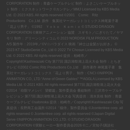
CORPORATION 制作：青森ケーブルテレビ 制作：よさこいケーブルネッ
ト 制作：ミクスネットワーク ©カンテレ／MMJ Licensed by KBS Media
Ltd. ⓒ 2023 KBS. All rights reserved ©2001 Comic Ritz
Productions Co.,Ltd. 原作 集英社マーガレットコミックス神尾葉子著
「花より男子」 ©1992 Ｙｏｋｏ Ｋａｍｉｏ © STUDIO DRAGON
CORPORATION ©東映アニメーション 協賛 スギモト／にぎりたて／ヤマ
モリ 制作：グリーンシティコム © 2023 NORDISK FILM PRODUCTION
A/S 製作年：2019年／©V☆パラダイス 映画『紳士は金髪がお好き』 ©
2023 KT StudioGenie Co., Ltd © 2022 TV Chosun Licensed by KBS Media
Ltd. © 2022 KBS. All rights reserved 提供：柏崎市／
Copyright©Kashiwazaki City 第77回 諏訪湖祭湖上花火大会 制作：とちぎ
テレビ ©2002 Comic Ritz Productions Co.,Ltd 原作著作 神尾葉子著 集
英社マーガレットコミックス「花より男子」 制作：CNCI ©NIPPON
ANIMATION CO., LTD.“Anne of Green Gables” ™AGGLA Licensed by KBS
Media Ltd. © 2021 KBS. All rights reserved 第77回 諏訪湖祭湖上花火大会
©2014「幼獣マメシバ 望郷篇」製作委員会 番組制作：三沢市ケーブルテ
レビジョン 第77回 諏訪湖祭湖上花火大会 写真提供：清水良枝 制作：青森
ケーブルテレビ ©satonoka 提供：柏崎市／Copyright©Kashiwazaki City 写
真提供：長野商工会議所 ©2014「猫侍」製作委員会 ©Jcontentree corp. all
rights reserved © Jcontentree corp. all rights reserved ©Japan Digital
Serve ©NIPPON ANIMATION CO.,LTD. © STUDIO DRAGON
CORPORATION ©実験ヒーロー製作委員会2026 ©二ノ宮知子/講談社