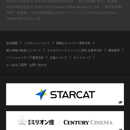
©2014 Group8 & SPO All Rights Reserved. 「鬼平犯科帳 本所・桜屋敷」
©日本映画放送 © 2022 China Huace Global Media Co., Ltd. 「鬼平犯科帳
本所・桜屋敷」©日本映画放送 ©中日ドラゴンズ © 2023 China Huace
Global Media Co., Ltd.
会社概要
このサイトについて
情報セキュリティ基本方針
個人情報の取扱いについて
カスタマーハラスメントに関する基本方針
番組基準
ソーシャルメディア運用方針
広告について
サイトマップ
よくあるご質問・お問い合わせ