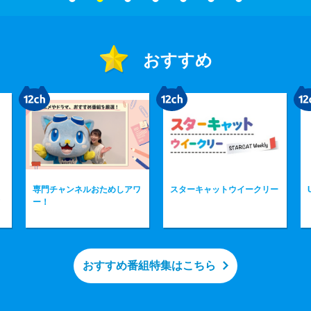
おすすめ
ワ
スターキャットウイークリー
U字工事の旅！発見
おすすめ番組特集はこちら