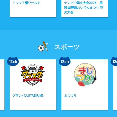
イッツア麺ワールド
テレビで花火大会2026 第
58回豊田おいでんまつり 花
火大会
スポーツ
まじつり
ドラナビ