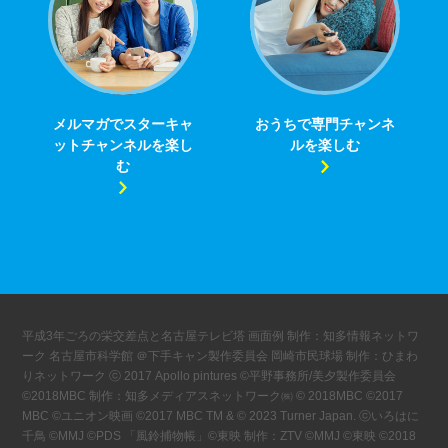
メルマガでスターキャ
おうちで専門チャンネ
ットチャンネルを楽し
ルを楽しむ
む
平成3年ごろの栄交差点と名古屋テレビ塔 画面例 制作：知多情報ネットワ
ーク 名古屋市科学館 ＠下手キャン製作委員会 岡崎市民球場 制作：ひまわ
りネットワーク ⓒ 2017 Apollo pintures ©平野事務所/美夕製作委員会
©2018MBC 制作：知多メディアスネットワーク㈱ © 2018MBC ©2017
MBC ©ユニオン映画 ©2017 MBC TM & © 2023 Turner Japan. ⓒいろはに
千鳥 ©MMJ ©PDS 「風鈴捕物帳」©東映 制作：ZTV ©MMJ ©東映 ©2018