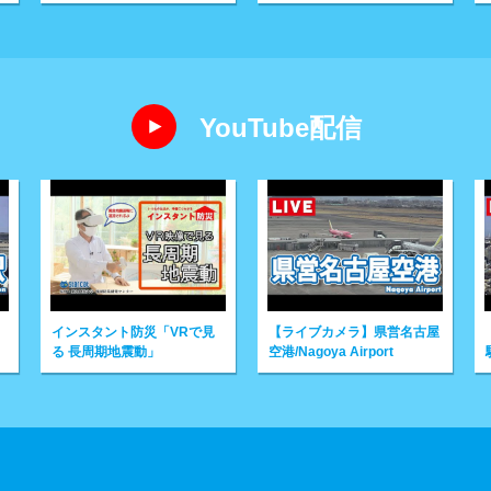
YouTube配信
Rで見
【ライブカメラ】県営名古屋
【ライブカメラ】名古屋
空港/Nagoya Airport
駅/Nagoya Station