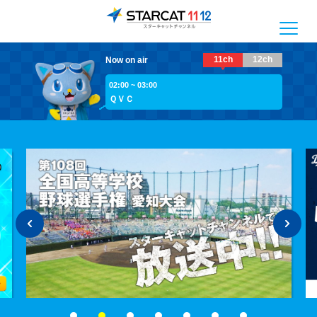
11ch
12ch
Now on air
02:00 ~ 03:00
ＱＶＣ