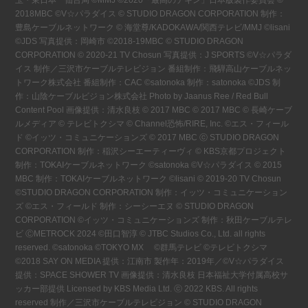
玉・東日本 仙台局 ©MMJ ©2020「最高のチキン」日本版製作委員会 ©
2018MBC ©V☆パラダイス © STUDIO DRAGON CORPORATION 制作：
豊島ケーブルネットワーク © 海堂尊/KADOKAWA/関西テレビ/MMJ ©lisani
©JDS 写真提供：岡崎市 ©2018-19MBC © STUDIO DRAGON
CORPORATION © 2020-21 TV Chosun 写真提供：J SPORTS ©V☆パラダ
イス 制作／三沢市ケーブルテレビジョン 番組制作：飛騨高山ケーブルネッ
トワーク株式会社 番組制作：CAC ©satonoka 制作：satonoka ©JDS 制
作：山陰ケーブルビジョン株式会社 Photo by Jaanus Ree / Red Bull
Content Pool 画像提供：清水良枝 © 2017 MBC © 2017 MBC © 長崎ケーブ
ルメディア © テレビトクシマ © Channel恐怖/RIRE, Inc. ©エス・フィール
ド ©イッツ・コミュニケーションズ © 2017 MBC ⓒ STUDIO DRAGON
CORPORATION 制作：稲沢シーエーティーヴィ © KBS京都プロジェクト
制作：TOKAIケーブルネットワーク ©satonoka ©V☆パラダイス © 2015
MBC 制作：TOKAIケーブルネットワーク ©lisani © 2019-20 TV Chosun
©STUDIO DRAGON CORPORATION 制作：イッツ・コミュニケーション
ズ ©エス・フィールド 制作：シーシーエヌ © STUDIO DRAGON
CORPORATION ©イッツ・コミュニケーションズ 制作：秋田ケーブルテレ
ビ ⒸMETROCK 2024 ©田口智淳 © JTBC Studios Co., Ltd. all rights
reserved. ©satonoka ©TOKYO MX ©群馬テレビ ©テレビトクシマ
©2018 SAY ON MEDIA 提供：江南市 製作年：2019年／©V☆パラダイス
提供：SPACE SHOWER TV 画像提供：清水良枝 日本福祉大学付属高校サ
ッカー部提供 Licensed by KBS Media Ltd. ⓒ 2022 KBS. All rights
reserved 制作／三沢市ケーブルテレビジョン © STUDIO DRAGON