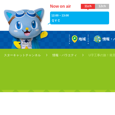
Now on air
11ch
12ch
12:00 ~ 13:00
ＱＶＣ
地域
情報・
スターキャットチャンネル
情報・バラエティ
U字工事の旅！発