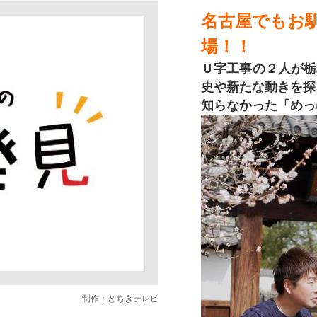
名古屋でもお
場！！
Ｕ字工事の２人が栃
史や新たな動きを探
知らなかった「めっ
制作：とちぎテレビ