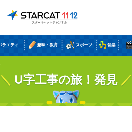
バラエティ
趣味・教育
スポーツ
音楽
見
U字工事の旅！発見