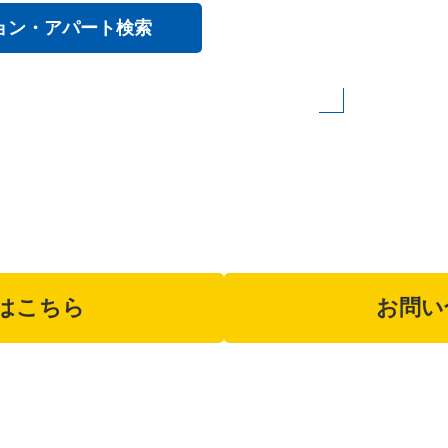
応集合住宅なら
う
応集合住宅なら、お引っ越しなどで忙し
Wi-Fi環境が整います。
ョン・アパート検索