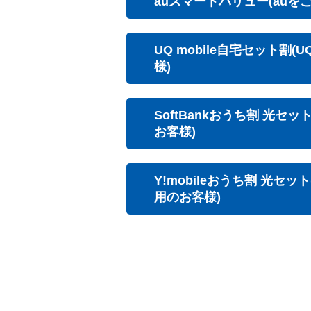
インターネットにテレビと電話を組み合
おトク。さらに携帯会社との提携割
おトクになります！
料金シミュレーション
auスマートバリュー(auを
UQ mobile自宅セット割(U
SoftBankおうち割 光セ
お客様)