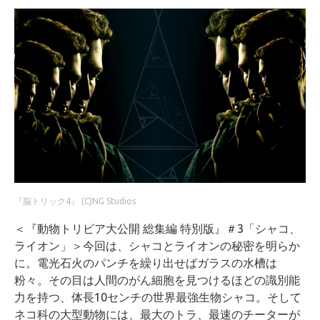
『脳トリック4』 (C)NG Studios
＜『動物トリビア大公開 総集編 特別版』＃3「シャコ、
ライオン」＞今回は、シャコとライオンの秘密を明らか
に。電光石火のパンチを繰り出せばガラスの水槽は
粉々。その目は人間のがん細胞を見つけるほどの識別能
力を持つ、体長10センチの世界最強生物シャコ。そして
ネコ科の大型動物には、最大のトラ、最速のチーターが