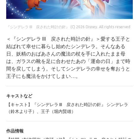
『シンデレラ III 戻された時計の針』 (C) 2026 Disney. All rights reserved
＜『シンデレラ III 戻された時計の針』＞愛する王子と
結ばれて幸せに暮らし始めたシンデレラ。そんなある
日、妖精のおばあさんの魔法の杖を手に入れたまま母
は、ガラスの靴を足に合わせたあの「運命の日」まで時
間を戻してしまう。そしてシンデレラの幸せを奪おうと
王子にも魔法をかけてしまい…。
キャストなど
【キャスト】『シンデレラ III 戻された時計の針』 シンデレラ
（鈴木より子）、王子（堀内賢雄）
作品情報