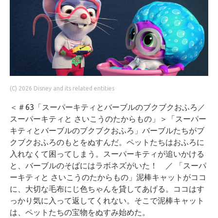
(C) 2026 Disney and its related entities
＜＃63「スーパーキティとバーブルのブクブクおふろ／
スーパーキティと さいこうのたからもの」＞「スーパー
キティとバーブルのブクブクおふろ」バーブルたちがブ
クブクおふろのもとをぬすんだ。ペットたちはおふろに
入れなくて困ってしまう。スーパーキティが追いかける
と、バーブルのそばにはラボネズがいた！ ／ 「スーパ
ーキティと さいこうのたからもの」泥棒キャットがココ
に、大切な毛布にじ色ちゃんを貸してあげる。ココはす
っかり気に入って返してくれない。そこで泥棒キャット
は、ペットたちの宝物をぬすみ始めた。