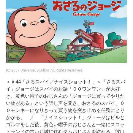
(C) 2007 Universal Studios. All Rights Reserved.
＜＃44「さるスパイ／ナイスショット！」＞「さるスパ
イ」ジョージはスパイのお話「００ワンワン」が大好
き。黄色い帽子のおじさんの「ジョージに買ってやりた
い物がある」という話し声を聞き、おさるのスパイ、０
０モンキーになりきって買う物を突き止める任務にとり
かかる。 ／ 「ナイスショット！」ジョージはビルと
ゴルフをした後、黄色い帽子のおじさんと一緒にスコッ
トランドの古いお城に住むタムおじさんを訪ねる。彼は