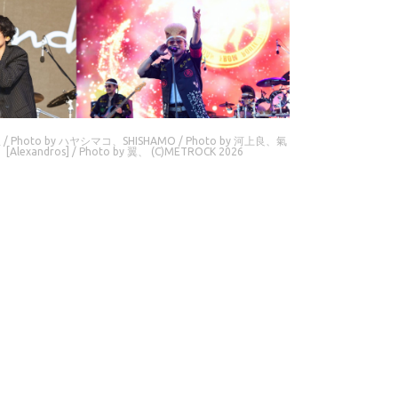
Photo by ハヤシマコ、SHISHAMO / Photo by 河上良、氣
Alexandros] / Photo by 翼、 (C)METROCK 2026