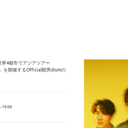
りに世界4都市でアジアツアー
026」を開催するOfficial髭男dismの
19:00