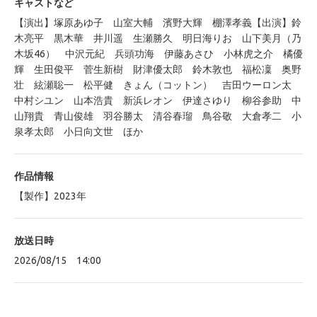
キャストなど
【演出】塚原あゆ子 山室大輔 濱野大輝 棚澤孝義【出演】鈴
木亮平 黒木華 井川遥 生瀬勝久 明日海りお 山下美月（乃
木坂46） 中沢元紀 兵頭功海 伊藤あさひ 小林虎之介 橘優
輝 生田俊平 菅生新樹 財津優太郎 鈴木敦也 福松凜 奥野
壮 絃瀬聡一 松平健 きょん（コットン） 吉田ウーロン太
中村シユン 山本浩貴 新浜レオン 伊達さゆり 柳谷参助 中
山翔貴 青山俊雄 羽谷勝太 清谷春瑠 鳥谷敬 大倉孝二 小
泉孝太郎 小日向文世 ほか
作品情報
【製作】2023年
放送日時
2026/08/15 14:00