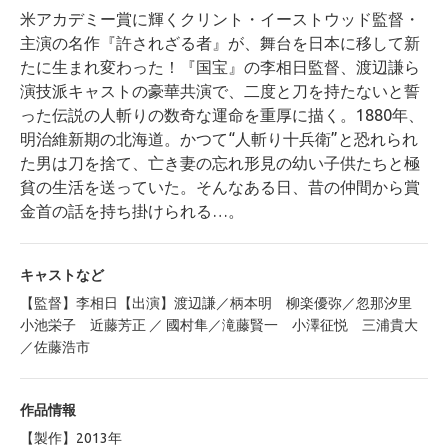
米アカデミー賞に輝くクリント・イーストウッド監督・
主演の名作『許されざる者』が、舞台を日本に移して新
たに生まれ変わった！『国宝』の李相日監督、渡辺謙ら
演技派キャストの豪華共演で、二度と刀を持たないと誓
った伝説の人斬りの数奇な運命を重厚に描く。1880年、
明治維新期の北海道。かつて“人斬り十兵衛”と恐れられ
た男は刀を捨て、亡き妻の忘れ形見の幼い子供たちと極
貧の生活を送っていた。そんなある日、昔の仲間から賞
金首の話を持ち掛けられる…。
キャストなど
【監督】李相日【出演】渡辺謙／柄本明 柳楽優弥／忽那汐里
小池栄子 近藤芳正 ／ 國村隼／滝藤賢一 小澤征悦 三浦貴大
／佐藤浩市
作品情報
【製作】2013年