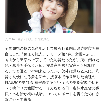
(C)2016「種まく旅人」製作委員会
全国屈指の桃の名産地として知られる岡山県赤磐市を舞
台にした『種まく旅人』シリーズ第3弾。女優を志し、
岡山から東京へ上京していた彩音だったが、病に倒れた
兄・悠斗を手伝うため、桃農家を営む実家へと帰郷す
る。ひと夏だけの約束だったが、悠斗は帰らぬ人に。彩
音は女優になる夢を諦め、接ぎ木で作り出した新種の
桃“赤磐の夢“を新種登録するという兄の夢を実現させる
べく桃作りに奮闘する。そんなある日、農林水産省の職
員・木村治が桃の栽培についてレポートを書くために赤
磐にやって来る。