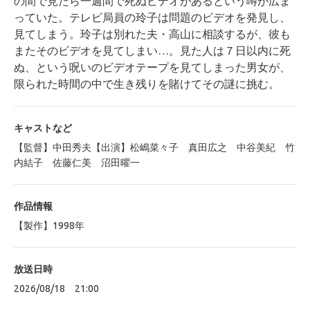
の間で見たら一週間で死ぬビデオがあるという噂が広ま
っていた。テレビ局員の玲子は問題のビデオを発見し、
見てしまう。玲子は別れた夫・高山に相談するが、彼も
またそのビデオを見てしまい…。見た人は７日以内に死
ぬ、という呪いのビデオテープを見てしまった男女が、
限られた時間の中で生き残りを賭けてその謎に挑む。
キャストなど
【監督】中田秀夫【出演】松嶋菜々子 真田広之 中谷美紀 竹
内結子 佐藤仁美 沼田曜一
作品情報
【製作】1998年
放送日時
2026/08/18 21:00