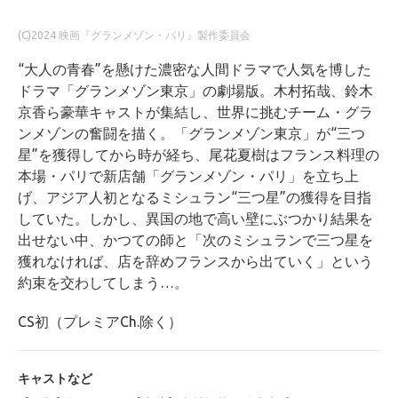
(C)2024 映画『グランメゾン・パリ』製作委員会
“大人の青春”を懸けた濃密な人間ドラマで人気を博した
ドラマ「グランメゾン東京」の劇場版。木村拓哉、鈴木
京香ら豪華キャストが集結し、世界に挑むチーム・グラ
ンメゾンの奮闘を描く。「グランメゾン東京」が“三つ
星”を獲得してから時が経ち、尾花夏樹はフランス料理の
本場・パリで新店舗「グランメゾン・パリ」を立ち上
げ、アジア人初となるミシュラン“三つ星”の獲得を目指
していた。しかし、異国の地で高い壁にぶつかり結果を
出せない中、かつての師と「次のミシュランで三つ星を
獲れなければ、店を辞めフランスから出ていく」という
約束を交わしてしまう…。
CS初（プレミアCh.除く）
キャストなど