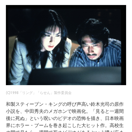
(C)1998「リング」「らせん」製作委員会
和製スティーブン・キングの呼び声高い鈴木光司の原作
小説を、中田秀夫のメガホンで映画化。「見ると一週間
後に死ぬ」という呪いのビデオの恐怖を描き、日本映画
界にホラー・ブームを巻き起こした大ヒット作。高校生