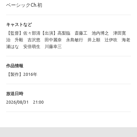
ベーシックCh.初
キャストなど
【監督】佐々部清【出演】高梨臨 斎藤工 池内博之 津田寛
治 升毅 吉沢悠 田中麗奈 永島敏行 井上順 辻伊吹 海老
瀬はな 安倍萌生 川藤幸三
作品情報
【製作】2016年
放送日時
2026/08/31 21:00