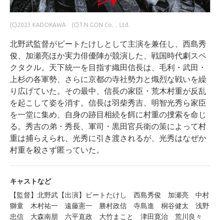
(C)2023 KADOKAWA (C)T.N GON Co.，Ltd.
北野武監督がビートたけしとして主演を兼任し、西島秀
俊、加瀬亮ほか実力俳優陣が競演した、戦国時代劇スペ
クタクル。天下統一を目指す織田信長は、毛利・武田・
上杉の各軍勢、さらに京都の寺社勢力と熾烈な戦いを繰
り広げていた。その最中、信長の家臣・荒木村重が反乱
を起こして姿を消す。信長は羽柴秀吉、明智光秀ら家臣
を一堂に集め、自身の跡目相続を餌に村重の捜索を命じ
る。秀吉の弟・秀長、軍司・黒田官兵衛の策によって村
重は捕らえられ、光秀に引き渡されるが、光秀はなぜか
村重を殺さず匿っていた。
キャストなど
【監督】北野武【出演】ビートたけし 西島秀俊 加瀬亮 中村
獅童 木村祐一 遠藤憲一 勝村政信 寺島進 桐谷健太 浅野
忠信 大森南朋 六平直政 大竹まこと 津田寛治 荒川良々