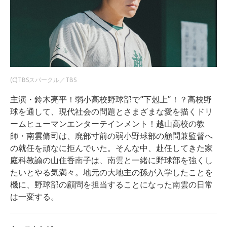
(C)TBSスパークル／TBS
主演・鈴木亮平！弱小高校野球部で“下剋上”！？高校野
球を通して、現代社会の問題とさまざまな愛を描くドリ
ームヒューマンエンターテインメント！越山高校の教
師・南雲脩司は、廃部寸前の弱小野球部の顧問兼監督へ
の就任を頑なに拒んでいた。そんな中、赴任してきた家
庭科教諭の山住香南子は、南雲と一緒に野球部を強くし
たいとやる気満々。地元の大地主の孫が入学したことを
機に、野球部の顧問を担当することになった南雲の日常
は一変する。