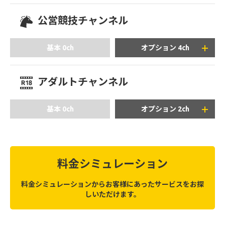
+2,910
円/月(税込)
公営競技チャンネル
+990
+1,980
円/月(税込)
円/月(税込)
基本 0ch
オプション 4ch
アダルトチャンネル
※「CNN U.S.」: ご視聴いただくには、4K対応セットトッ
+990
+1,430
プボックスが必要となります。
円/月(税込)
円/月(税込)
基本 0ch
オプション 2ch
+2,530
円/月(税込)
+2,530
+990
円/月(税込)
円/月(税込)
料金シミュレーション
※「TAKARAZUKA SKY STAGE」: 4K対応セットトップボッ
クスでご視聴の場合、ハイビジョン(HD)画質となりま
料金シミュレーションからお客様にあったサービスをお探
す。
しいただけます。
※ 「WOWOW」: 別途お申し込みが必要となります。
+2,200
円/月(税込)