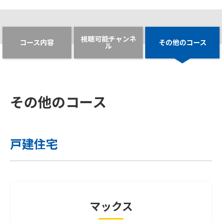
+1,100
視聴可能チャンネ
円/月(税込)
※上記２チャンネルセットの場合、月額2,959円(税込)とな
コース内容
その他のコース
ル
ります。
※20歳未満の方はご視聴いただけません。
※「グリーンチャンネル」: 放送時間の一部は原則として
競馬開催日の9:00～17:00です。
その他のコース
戸建住宅
マックス