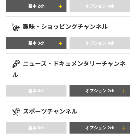
+1,980
円/月(税込)
円/月(税込)
基本 2ch
オプション 0ch
趣味・ショッピングチャンネル
+2,750
円/月(税込)
基本 3ch
オプション 0ch
ニュース・ドキュメンタリーチャンネ
+2,970
ル
円/月(税込)
基本 0ch
オプション 2ch
※「ショップチャンネル」: 地デジ122chにて一部の番組を
放送しています。
スポーツチャンネル
※「QVC」: 地デジ112chにて一部の番組を放送していま
+990
す。
円/月(税込)
基本 0ch
オプション 2ch