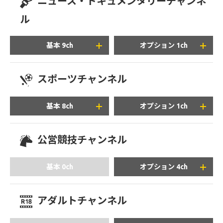
ニュース・ドキュメンタリーチャンネ
+2,360
ル
円/月(税込)
基本 9ch
オプション 1ch
スポーツチャンネル
+1,980
円/月(税込)
基本 8ch
オプション 1ch
※「ショップチャンネル」: 地デジ122chにて一部の番組を
+2,530
放送しています。
円/月(税込)
※「QVC」: 地デジ112chにて一部の番組を放送していま
公営競技チャンネル
※「CNN U.S.」: ご視聴いただくには、4K対応セットトッ
+1,430
す。
プボックスが必要となります。
円/月(税込)
※「TAKARAZUKA SKY STAGE」: 4K対応セットトップボッ
基本 0ch
オプション 4ch
クスでご視聴の場合、ハイビジョン(HD)画質で月額
2,970円(税込)となります。
※ 「WOWOW」: 別途お申し込みが必要となります。
アダルトチャンネル
+990
円/月(税込)