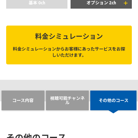
基本 0ch
オプション 2ch
+2,530
+990
円/月(税込)
円/月(税込)
料金シミュレーション
料金シミュレーションからお客様にあったサービスをお探
しいただけます。
+2,200
円/月(税込)
+1,100
視聴可能チャンネ
円/月(税込)
※上記２チャンネルセットの場合、月額2,959円(税込)とな
コース内容
その他のコース
ル
ります。
※20歳未満の方はご視聴いただけません。
※「グリーンチャンネル」: 放送時間の一部は原則として
競馬開催日の9:00～17:00です。
その他のコース